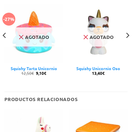
-27%
AGOTADO
AGOTADO
Squishy Tarta Unicornio
Squishy Unicornio Oso
El
El
12,50
€
9,10
€
13,40
€
precio
precio
original
actual
era:
es:
12,50€.
9,10€.
PRODUCTOS RELACIONADOS