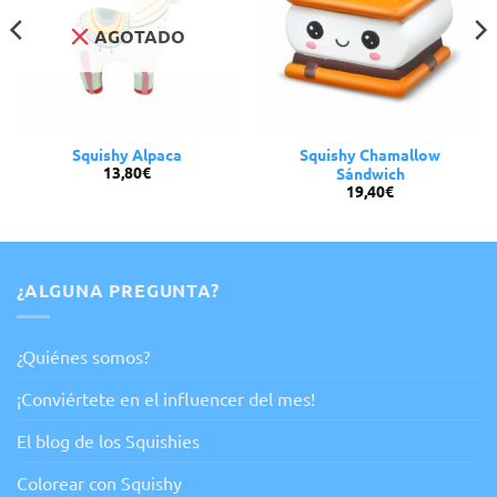
AGOTADO
Squishy Alpaca
Squishy Chamallow
13,80
€
Sándwich
19,40
€
¿ALGUNA PREGUNTA?
¿Quiénes somos?
¡Conviértete en el influencer del mes!
El blog de los Squishies
Colorear con Squishy