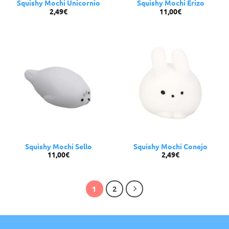
Squishy Mochi Unicornio
Squishy Mochi Erizo
2,49
€
11,00
€
Squishy Mochi Sello
Squishy Mochi Conejo
11,00
€
2,49
€
1
2