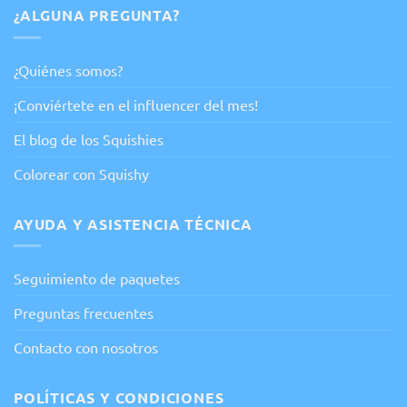
¿ALGUNA PREGUNTA?
¿Quiénes somos?
¡Conviértete en el influencer del mes!
El blog de los Squishies
Colorear con Squishy
AYUDA Y ASISTENCIA TÉCNICA
Seguimiento de paquetes
Preguntas frecuentes
Contacto con nosotros
POLÍTICAS Y CONDICIONES