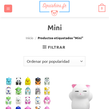
Saltar
al
0
contenido
Mini
Inicio
/
Productos etiquetados “Mini”
FILTRAR