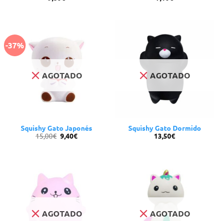
-37%
AGOTADO
AGOTADO
Squishy Gato Japonés
Squishy Gato Dormido
El
El
15,00
€
9,40
€
13,50
€
precio
precio
original
actual
era:
es:
15,00€.
9,40€.
AGOTADO
AGOTADO