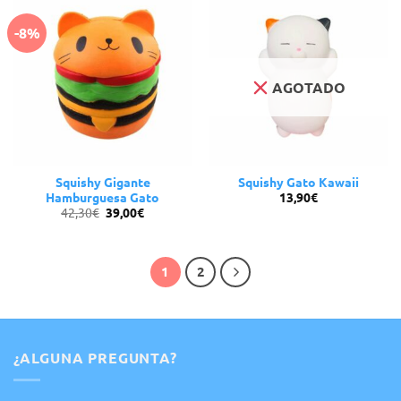
-8%
AGOTADO
Squishy Gigante
Squishy Gato Kawaii
13,90
€
Hamburguesa Gato
El
El
42,30
€
39,00
€
precio
precio
original
actual
era:
es:
42,30€.
39,00€.
1
2
¿ALGUNA PREGUNTA?