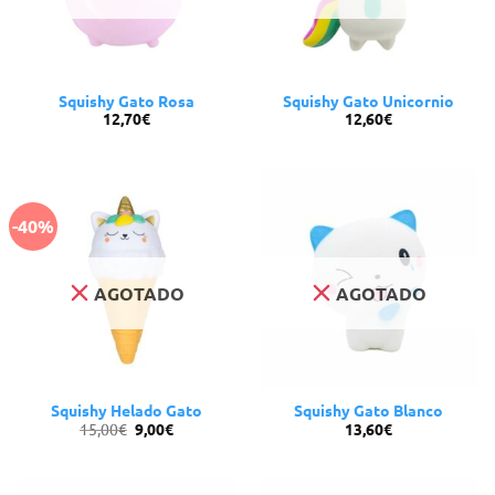
Squishy Gato Rosa
Squishy Gato Unicornio
12,70
€
12,60
€
-40%
AGOTADO
AGOTADO
Squishy Helado Gato
Squishy Gato Blanco
El
El
15,00
€
9,00
€
13,60
€
precio
precio
original
actual
era:
es:
15,00€.
9,00€.