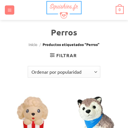
Saltar
al
0
contenido
Perros
Inicio
/
Productos etiquetados “Perros”
FILTRAR