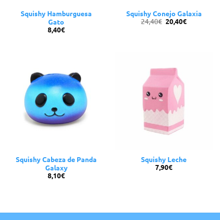
Squishy Hamburguesa
Squishy Conejo Galaxia
El
El
24,40
€
20,40
€
Gato
precio
precio
8,40
€
original
actual
era:
es:
24,40€.
20,40€.
Squishy Cabeza de Panda
Squishy Leche
7,90
€
Galaxy
8,10
€