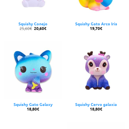
Squishy Conejo
Squishy Gato Arco Iris
El
El
25,60
€
20,60
€
19,70
€
precio
precio
original
actual
era:
es:
25,60€.
20,60€.
Squishy Gato Galaxy
Squishy Cervo galaxia
18,80
€
18,80
€