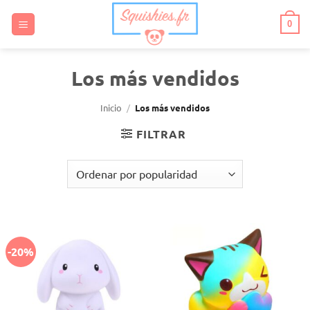
Saltar
al
0
contenido
Los más vendidos
Inicio
/
Los más vendidos
FILTRAR
-20%