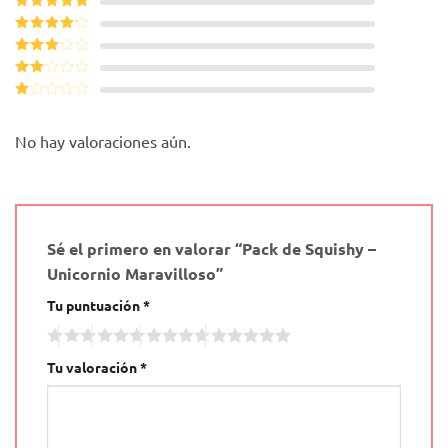
Valorado con
5
de 5
Valorado
con
4
de
Valorado
5
con
3
Valorado
de 5
con
Valorado
2
de
con
5
1
No hay valoraciones aún.
de
5
Sé el primero en valorar “Pack de Squishy –
Unicornio Maravilloso”
Tu puntuación
*
Tu valoración
*