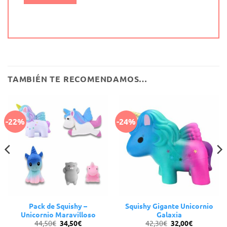
Alternative:
TAMBIÉN TE RECOMENDAMOS…
-22%
-24%
Pack de Squishy –
Squishy Gigante Unicornio
Unicornio Maravilloso
Galaxia
El
El
El
El
44,50
€
34,50
€
42,30
€
32,00
€