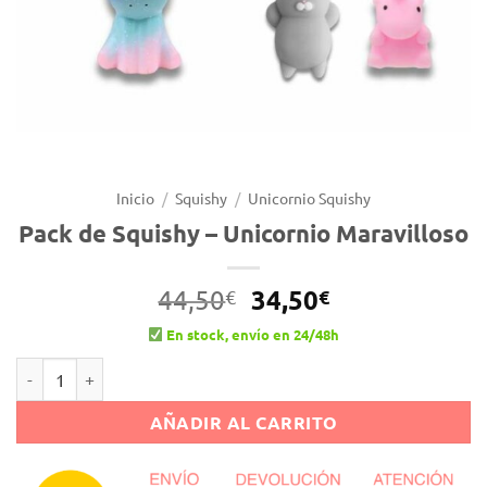
Inicio
/
Squishy
/
Unicornio Squishy
Pack de Squishy – Unicornio Maravilloso
El
El
34,50
44,50
€
€
precio
precio
En stock, envío en 24/48h
original
actual
Pack de Squishy - Unicornio Maravilloso cantidad
Alternative:
era:
es:
44,50€.
34,50€.
AÑADIR AL CARRITO