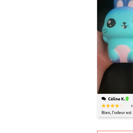
Céline K.
1
Bien, l'odeur est
Note
4