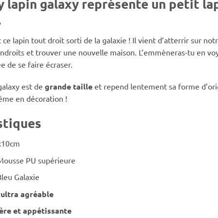
 lapin galaxy représente un petit lapi
.
ce lapin tout droit sorti de la galaxie ! Il vient d’atterrir sur 
ndroits et trouver une nouvelle maison. L’emmèneras-tu en voyage
ée de se faire écraser.
galaxy est de
grande taille
et repend lentement sa forme d’origi
me en décoration !
stiques
x10cm
Mousse PU supérieure
Bleu Galaxie
 ultra agréable
ère et appétissante