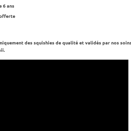
e 6 ans
offerte
iquement des squishies de qualité et validés par nos soin
ii.