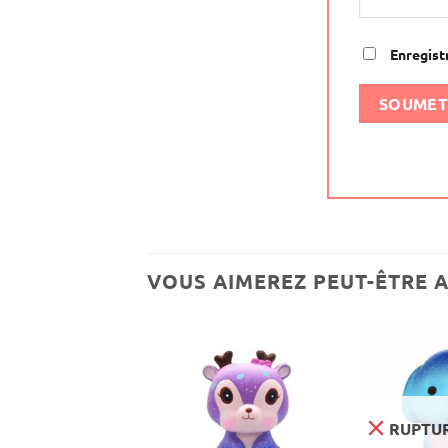
Enregist
VOUS AIMEREZ PEUT-ÊTRE 
URE DE STOCK
RUPTUR