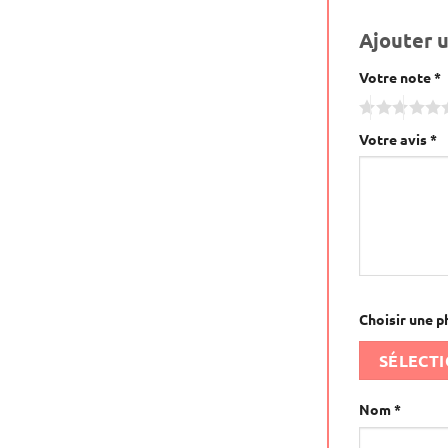
Ajouter 
Votre note
Alternative:
*
Votre avis
*
Choisir une p
SÉLECT
Nom
*