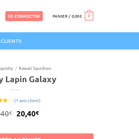
SE CONNECTER
PANIER /
0,00
€
0
 CLIENTS
Squishy
/
Kawaii Squishies
y Lapin Galaxy
(
1
avis client)
é
4
Le
Le
20,40
,40
€
€
sur
prix
prix
on
xy
Alternative:
initial
actuel
était :
est :