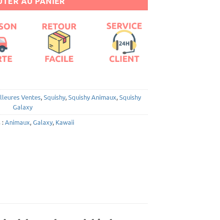
TER AU PANIER
24,40€.
20,40€.
lleures Ventes
,
Squishy
,
Squishy Animaux
,
Squishy
Galaxy
 :
Animaux
,
Galaxy
,
Kawaii