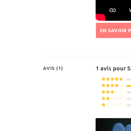
EN SAVOIR 
1 avis pour
S
AVIS (1)
Note
5
sur
5
Note
4
sur 5
Note
3
sur 5
Note
2
Note
sur
1
5
sur
5