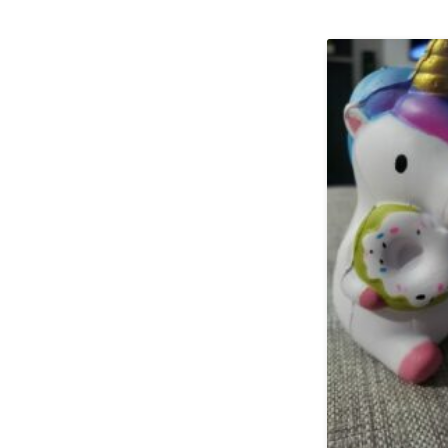
2
Note
sur
1
5
sur
5