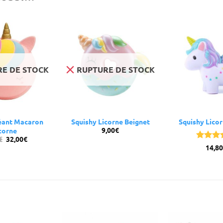
E DE STOCK
RUPTURE DE STOCK
éant Macaron
Squishy Licorne Beignet
Squishy Lico
9,00
€
corne
Le
Le
€
32,00
€
prix
prix
Note
14,80
initial
actuel
3.67
su
était :
est :
5
42,30€.
32,00€.