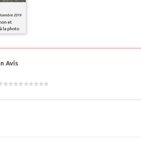
écembre 2019
non et
à la photo
un Avis