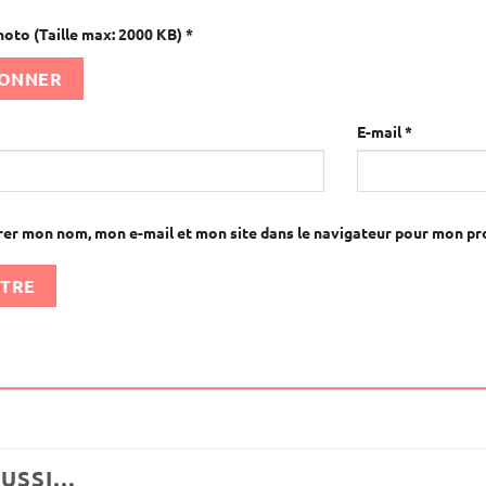
hoto (Taille max: 2000 KB)
*
IONNER
E-mail
*
rer mon nom, mon e-mail et mon site dans le navigateur pour mon p
AUSSI…