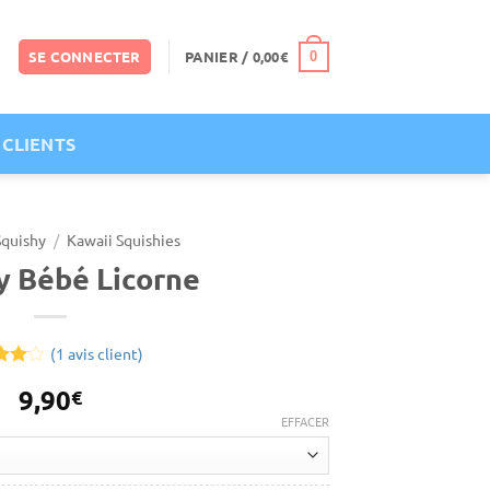
SE CONNECTER
PANIER /
0,00
€
0
 CLIENTS
Squishy
/
Kawaii Squishies
y Bébé Licorne
(
1
avis client)
é
4
9,90
€
sur
EFFACER
on
Alternative: