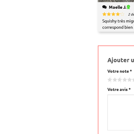
Maelle J.
2 d
Squishy très mig
Note
4
sur 5
correspond bien 
Ajouter 
Votre note
Alternative:
*
Votre avis
*