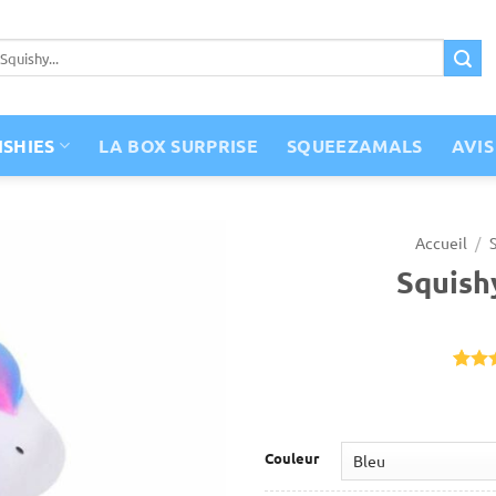
ISHIES
LA BOX SURPRISE
SQUEEZAMALS
AVIS
Accueil
/
Squish
Not
1
sur 5
basé 
notati
client
Couleur