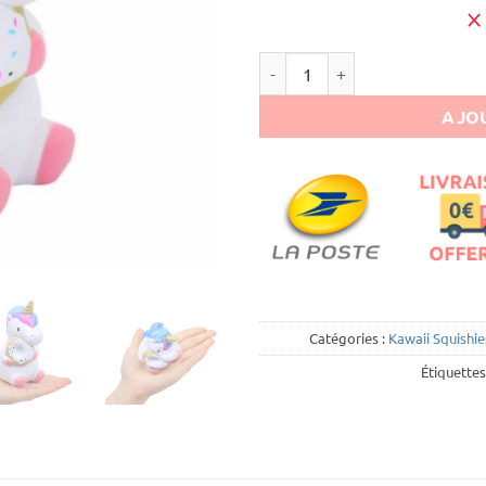
quantité de Squishy Bébé Licor
AJOU
Catégories :
Kawaii Squishie
Étiquettes