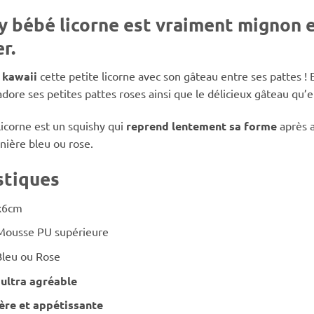
y bébé licorne est vraiment mignon 
r.
t
kawaii
cette petite licorne avec son gâteau entre ses pattes !
adore ses petites pattes roses ainsi que le délicieux gâteau qu’el
licorne est un squishy qui
reprend lentement sa forme
après a
inière bleu ou rose.
stiques
x6cm
Mousse PU supérieure
Bleu ou Rose
 ultra agréable
ère et appétissante