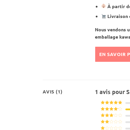
À partir d
Livraison 
Nous vendons un
emballage kawa
EN SAVOIR 
1 avis pour
S
AVIS (1)
Note
5
sur
5
Note
4
sur 5
Note
3
sur 5
Note