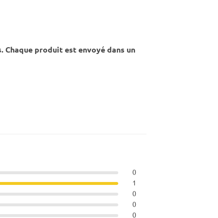
s. Chaque produit est envoyé dans un
0
1
0
0
0