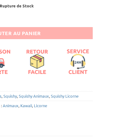
Rupture de Stock
ne
TER AU PANIER
s
,
Squishy
,
Squishy Animaux
,
Squishy Licorne
 :
Animaux
,
Kawaii
,
Licorne