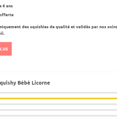
e 6 ans
offerte
iquement des squishies de qualité et validés par nos soin
ii.
PLUS
quishy Bébé Licorne