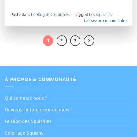
Posté dans
Le Blog des Squishies
|
Tagged
Les squishies
Laissez un commentaire
1
2
3
À PROPOS & COMMUNAUTÉ
Qui sommes-nous ?
Deviens l’influenceur du mois !
Le Blog des Squishies
Coloriage Squishy