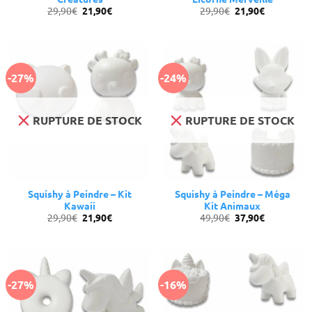
Le
Le
Le
Le
29,90
€
21,90
€
29,90
€
21,90
€
prix
prix
prix
prix
initial
actuel
initial
actuel
était :
est :
était :
est :
29,90€.
21,90€.
29,90€.
21,90€.
-27%
-24%
RUPTURE DE STOCK
RUPTURE DE STOCK
Squishy à Peindre – Kit
Squishy à Peindre – Méga
Kawaii
Kit Animaux
Le
Le
Le
Le
29,90
€
21,90
€
49,90
€
37,90
€
prix
prix
prix
prix
initial
actuel
initial
actuel
était :
est :
était :
est :
29,90€.
21,90€.
49,90€.
37,90€.
-27%
-16%