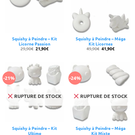
Squishy à Peindre – Kit
Squishy à Peindre – Méga
Licorne Passion
Kit Licornes
Le
Le
Le
Le
29,90
€
21,90
€
49,90
€
41,90
€
prix
prix
prix
prix
initial
actuel
initial
actuel
était :
est :
était :
est :
29,90€.
21,90€.
49,90€.
41,90€.
-21%
-24%
RUPTURE DE STOCK
RUPTURE DE STOCK
Squishy à Peindre – Kit
Squishy à Peindre – Méga
Ultime
Kit Mixte