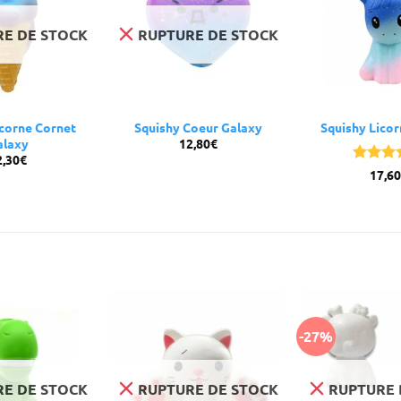
E DE STOCK
RUPTURE DE STOCK
icorne Cornet
Squishy Coeur Galaxy
Squishy Lico
12,80
€
alaxy
2,30
€
Note
4.
17,60
sur 5
-27%
E DE STOCK
RUPTURE DE STOCK
RUPTURE 