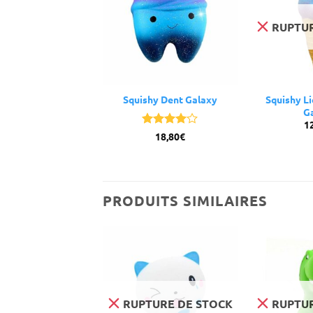
URE DE STOCK
RUPTUR
y Mouton Galaxy
Squishy Dent Galaxy
Squishy L
13,20
€
G
1
Note
4
18,80
€
sur 5
PRODUITS SIMILAIRES
RUPTURE DE STOCK
RUPTUR