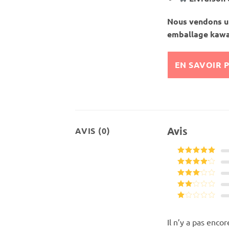
Nous vendons un
emballage kawa
EN SAVOIR 
Avis
AVIS (0)
Note
5
sur
5
Note
4
sur 5
Note
3
sur 5
Note
2
Note
sur
1
5
sur
Il n’y a pas encor
5