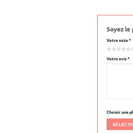
Soyez le 
Votre note
Alternative:
*
Votre avis
*
Choisir une p
SÉLECT