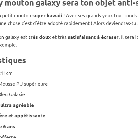
y mouton galaxy sera ton objet anti-s
n petit mouton
super kawaii
! Avec ses grands yeux tout ronds e
e chose c’est d’être adopté rapidement ! Alors deviendras-tu
on galaxy est
très doux
et très
satisfaisant à écraser
. Il sera
xemple.
stiques
x11cm
Mousse PU supérieure
Bleu Galaxie
 ultra agréable
ère et appétissante
e 6 ans
offerte