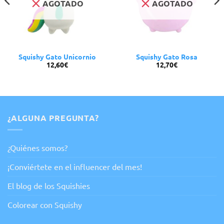
AGOTADO
AGOTADO
Squishy Gato Unicornio
Squishy Gato Rosa
12,60
€
12,70
€
¿ALGUNA PREGUNTA?
¿Quiénes somos?
¡Conviértete en el influencer del mes!
El blog de los Squishies
Colorear con Squishy