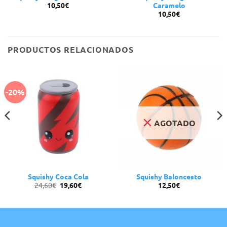
10,50
€
Caramelo
10,50
€
PRODUCTOS RELACIONADOS
-20%
AGOTADO
Squishy Coca Cola
Squishy Baloncesto
El
El
24,60
€
19,60
€
12,50
€
precio
precio
original
actual
era:
es:
24,60€.
19,60€.