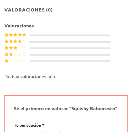
VALORACIONES (0)
Valoraciones
Valorado con
5
de 5
Valorado
con
4
de
Valorado
5
con
3
Valorado
de 5
con
Valorado
2
de
con
5
1
No hay valoraciones aún.
de
5
Sé el primero en valorar “Squishy Baloncesto”
Tu puntuación
*