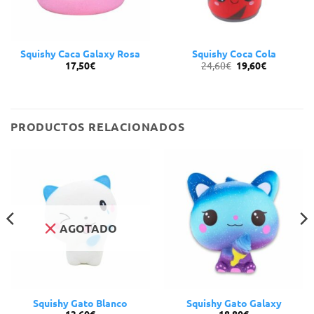
Squishy Caca Galaxy Rosa
Squishy Coca Cola
El
El
17,50
€
24,60
€
19,60
€
precio
precio
original
actual
era:
es:
24,60€.
19,60€.
PRODUCTOS RELACIONADOS
AGOTADO
Squishy Gato Blanco
Squishy Gato Galaxy