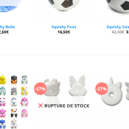
hy Balle
Squishy Foot
Squishy Gé
L
2,50
€
16,50
€
42,30
€
3
p
in
ét
4
-27%
-27%
RUPTURE DE STOCK