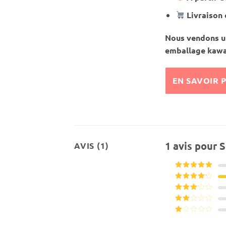
Livraison 
Nous vendons un
emballage kawa
EN SAVOIR 
1 avis pour
S
AVIS (1)
Note
5
sur
5
Note
4
sur 5
Note
3
sur 5
Note
2
Note
sur