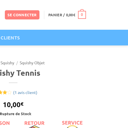
SE CONNECTER
PANIER /
0,00
€
0
 CLIENTS
Squishy
/
Squishy Objet
ishy Tennis
(
1
avis client)
é
4
10,00
€
sur
on
Rupture de Stock