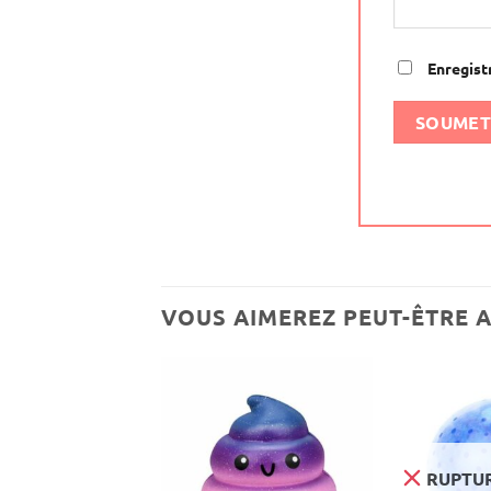
Enregist
VOUS AIMEREZ PEUT-ÊTRE 
URE DE STOCK
RUPTUR