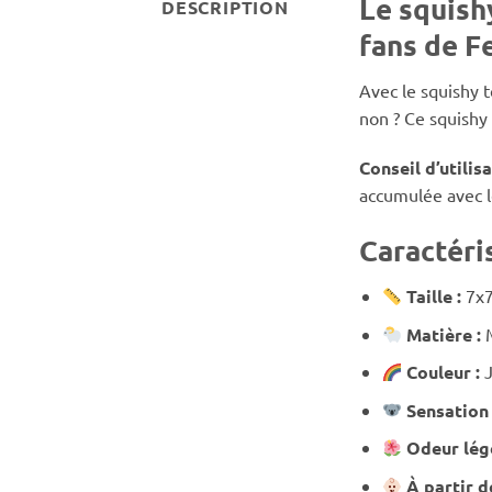
Le squish
DESCRIPTION
fans de F
Avec le squishy t
non ? Ce squishy 
Conseil d’utilis
accumulée avec l
Caractéri
Taille :
7x
Matière :
Couleur :
Sensation
Odeur lég
À partir d