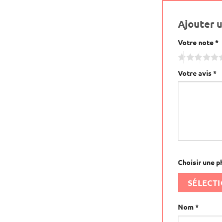
Ajouter 
Votre note
Alternative:
*
Votre avis
*
Choisir une p
SÉLECT
Nom
*