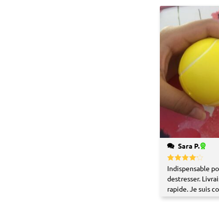
1
5
sur
5
Sara P.
Indispensable po
Note
4
sur 5
destresser. Livra
rapide. Je suis c