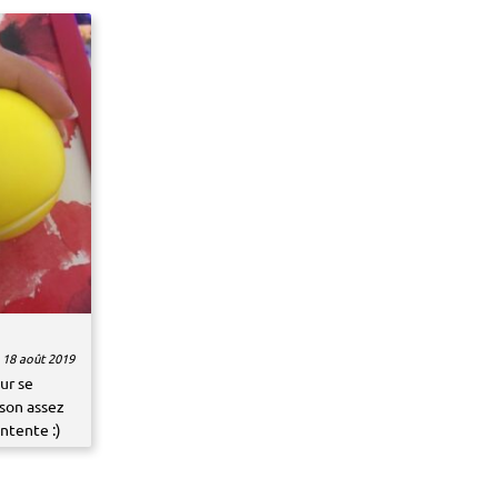
18 août 2019
ur se
ison assez
ontente :)