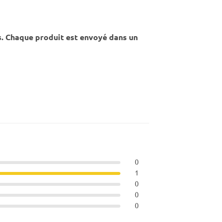
s. Chaque produit est envoyé dans un
0
1
0
0
0