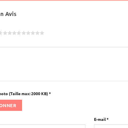
un Avis
hoto (Taille max: 2000 KB)
*
IONNER
E-mail
*