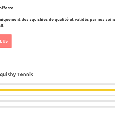
offerte
iquement des squishies de qualité et validés par nos soin
ii.
PLUS
quishy Tennis