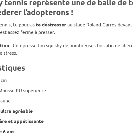
y tennis représente une de balle de 
ederer l’adopterons !
ennis, tu pourras
te déstresser
au stade Roland-Garros devant u
est assez ferme à presser.
ation
: Compresse ton squishy de nombreuses fois afin de libérer
e stress.
stiques
7cm
Mousse PU supérieure
Jaune
 ultra agréable
ère et appétissante
e 6 ans