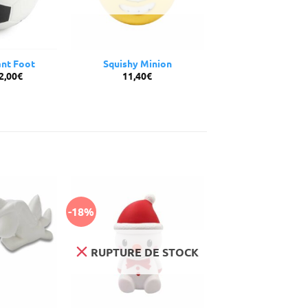
ant Foot
Squishy Minion
e
Le
2,00
€
11,40
€
rix
prix
itial
actuel
ait :
est :
2,30€.
32,00€.
-18%
RUPTURE DE STOCK