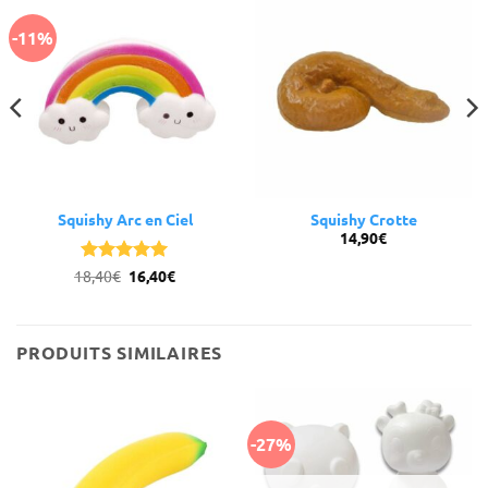
-11%
Squishy Arc en Ciel
Squishy Crotte
14,90
€
Le
Le
18,40
Note
€
5
16,40
sur
€
prix
prix
5
initial
actuel
était :
est :
18,40€.
16,40€.
PRODUITS SIMILAIRES
-27%