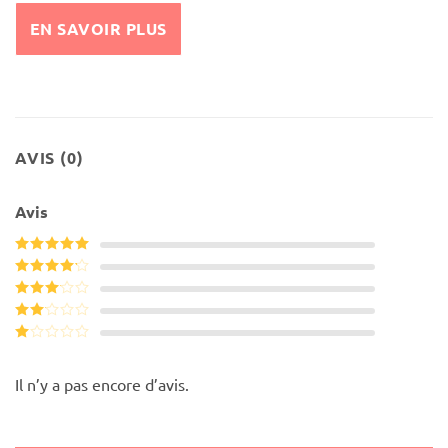
EN SAVOIR PLUS
AVIS (0)
Avis
Note
5
sur
5
Note
4
sur 5
Note
3
sur 5
Note
2
Note
sur
1
5
sur
Il n’y a pas encore d’avis.
5