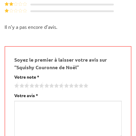
sur 5
Note
3
sur 5
Note
2
Note
sur
1
5
sur
Il n’y a pas encore d’avis.
5
Soyez le premier à laisser votre avis sur
“Squishy Couronne de Noël”
Votre note
*
Votre avis
*