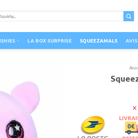
ISHIES
LA BOX SURPRISE
SQUEEZAMALS
AVIS
Accu
Squee