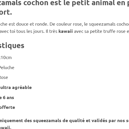
amals cochon est le petit animal en 
ort.
che est douce et ronde. De couleur rose, le squeezamals cochon 
vec toi tous les jours. Il très
kawaii
avec sa petite truffe rose e
stiques
x10cm
Peluche
Rose
 ultra agréable
e 6 ans
offerte
iquement des squeezamals de qualité et validés par nos s
waii.