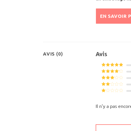
EN SAVOIR 
Avis
AVIS (0)
Note
5
sur
5
Note
4
sur 5
Note
3
sur 5
Note
2
Note
sur
1
5
sur
Il n’y a pas encor
5