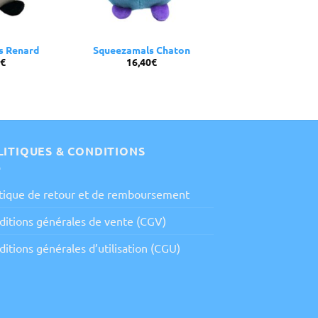
s Renard
Squeezamals Chaton
€
16,40
€
LITIQUES & CONDITIONS
itique de retour et de remboursement
ditions générales de vente (CGV)
itions générales d’utilisation (CGU)