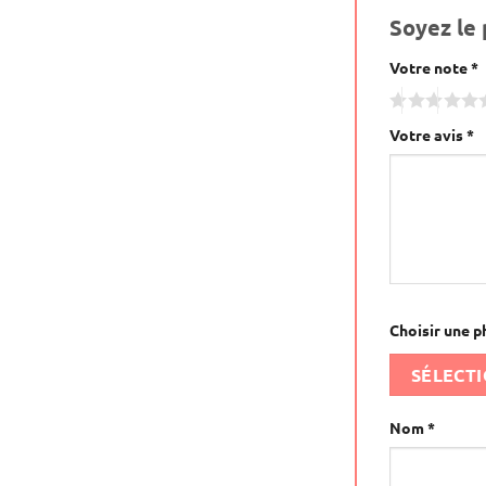
Soyez le 
Votre note
Alternative:
*
Votre avis
*
Choisir une p
SÉLECT
Nom
*