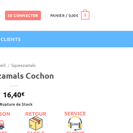
SE CONNECTER
PANIER /
0,00
€
0
 CLIENTS
eil
/
Squeezamals
zamals Cochon
16,40
€
Rupture de Stock