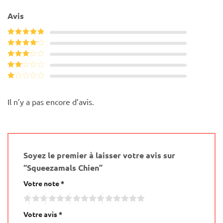
Avis
Note
5
sur
5
Note
4
sur 5
Note
3
sur 5
Note
2
Note
sur
1
5
sur
Il n’y a pas encore d’avis.
5
Soyez le premier à laisser votre avis sur
“Squeezamals Chien”
Votre note
*
Votre avis
*