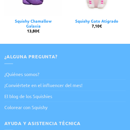
Squishy Chamallow
Squishy Gato Atigrado
7,10
€
Galaxia
13,80
€
¿ALGUNA PREGUNTA?
¿Quiénes somos?
¡Conviértete en el influencer del mes!
El blog de los Squishies
Colorear con Squishy
AYUDA Y ASISTENCIA TÉCNICA