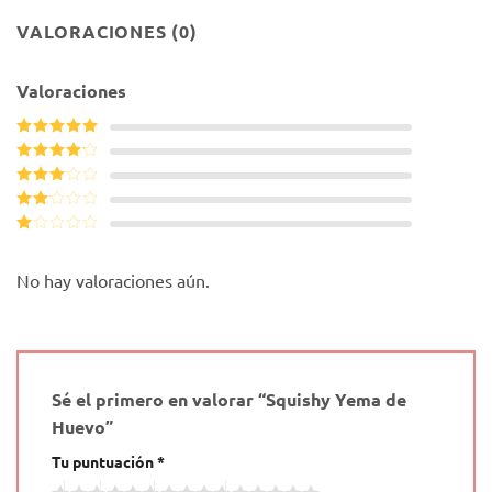
VALORACIONES (0)
Valoraciones
Valorado con
5
de 5
Valorado
con
4
de
Valorado
5
con
3
Valorado
de 5
con
Valorado
2
de
con
5
1
No hay valoraciones aún.
de
5
Sé el primero en valorar “Squishy Yema de
Huevo”
Tu puntuación
*