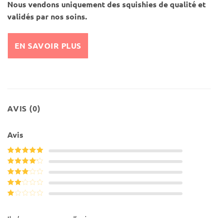
Nous vendons uniquement des squishies de qualité et
validés par nos soins.
EN SAVOIR PLUS
AVIS (0)
Avis
Note
5
sur
5
Note
4
sur 5
Note
3
sur 5
Note
2
Note
sur
1
5
sur